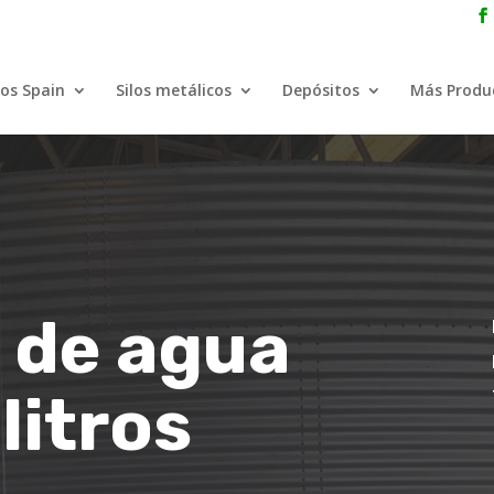
los Spain
Silos metálicos
Depósitos
Más Produ
o de agua
litros